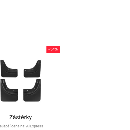
- 54%
Zástěrky
ejlepší cena na:
AliExpress