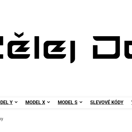
DEL Y
MODEL X
MODEL S
SLEVOVÉ KÓDY
ky