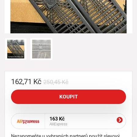
162,71
Kč
250,45
Kč
KOUPIT
163 Kč
AliExpress
Nezapomeňte u vybraných partnerů použít slevový