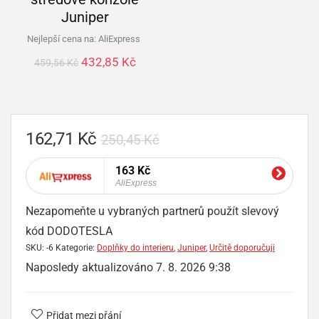
Juniper
Nejlepší cena na:
AliExpress
432,85
Kč
459,56
Kč
162,71
Kč
250,45
Kč
163 Kč
AliExpress
Nezapomeňte u vybraných partnerů použít slevový
kód DODOTESLA
SKU:
-6
Kategorie:
Doplňky do interieru
,
Juniper
,
Určitě doporučuji
Naposledy aktualizováno 7. 8. 2026 9:38
Přidat mezi přání