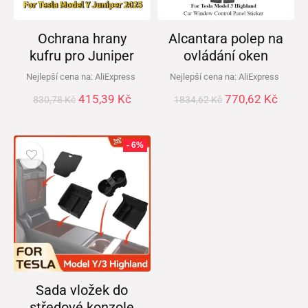
Ochrana hrany
Alcantara polep na
kufru pro Juniper
ovládání oken
Nejlepší cena na:
AliExpress
Nejlepší cena na:
AliExpress
415,39
Kč
770,62
Kč
830,78
Kč
1834,62
Kč
- 6%
Sada vložek do
středové konzole