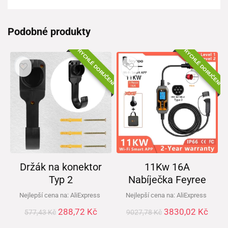
Podobné produkty
RYCHLÉ DORUČENÍ
RYCHLÉ DORUČENÍ
Držák na konektor
11Kw 16A
Typ 2
Nabíječka Feyree
Nejlepší cena na:
AliExpress
Nejlepší cena na:
AliExpress
288,72
Kč
3830,02
Kč
577,43
Kč
9027,78
Kč