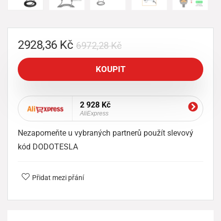
2928,36
Kč
6972,28
Kč
KOUPIT
2 928 Kč
AliExpress
Nezapomeňte u vybraných partnerů použít slevový
kód DODOTESLA
Přidat mezi přání