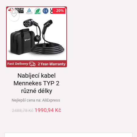
- 20%
Nabíjecí kabel
Mennekes TYP 2
různé délky
Nejlepší cena na:
AliExpress
1990,94
Kč
2488,78
Kč