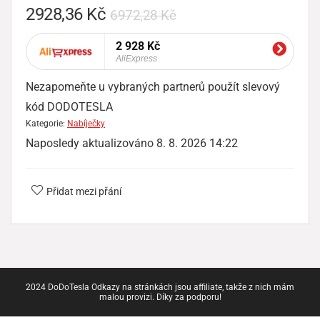
2928,36
Kč
6972,28
Kč
2 928 Kč
AliExpress
Nezapomeňte u vybraných partnerů použít slevový
kód DODOTESLA
Kategorie:
Nabíječky
Naposledy aktualizováno 8. 8. 2026 14:22
Přidat mezi přání
2024 DoDoTesla Odkazy na stránkách jsou affiliate, takže z nich mám
malou provizi. Díky za podporu!