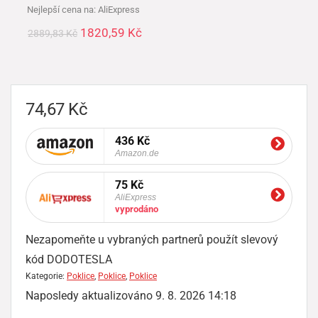
Nejlepší cena na:
AliExpress
1820,59
Kč
2889,83
Kč
74,67
Kč
436 Kč
Amazon.de
75 Kč
AliExpress
vyprodáno
Nezapomeňte u vybraných partnerů použít slevový
kód DODOTESLA
Kategorie:
Poklice
,
Poklice
,
Poklice
Naposledy aktualizováno 9. 8. 2026 14:18