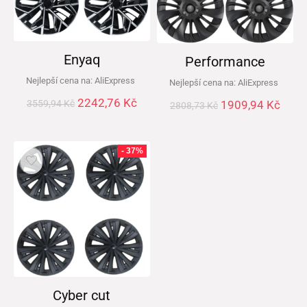
Enyaq
Performance
Nejlepší cena na:
AliExpress
Nejlepší cena na:
AliExpress
2242,76
Kč
1909,94
Kč
3559,94
Kč
2808,73
Kč
- 37%
Cyber cut