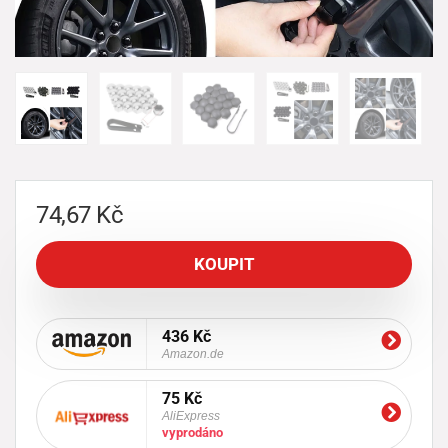
74,67
Kč
KOUPIT
436 Kč
Amazon.de
75 Kč
AliExpress
vyprodáno